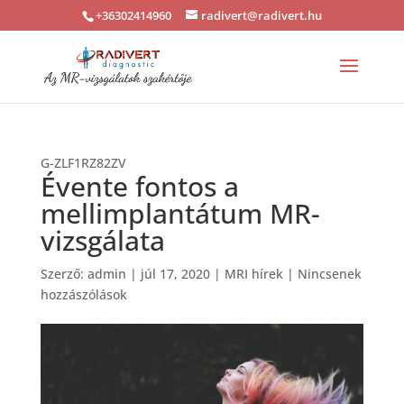
+36302414960
radivert@radivert.hu
G-ZLF1RZ82ZV
Évente fontos a
mellimplantátum MR-
vizsgálata
Szerző:
admin
|
júl 17, 2020
|
MRI hírek
|
Nincsenek
hozzászólások