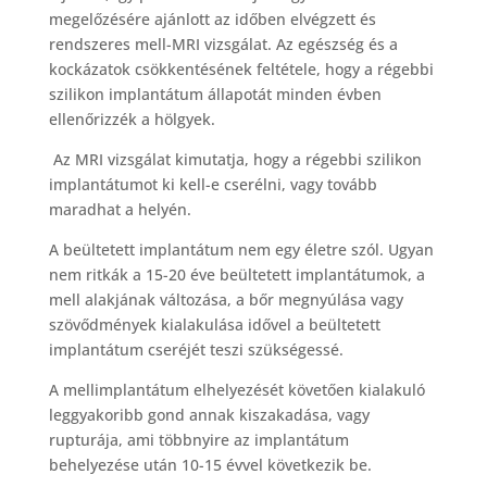
megelőzésére ajánlott az időben elvégzett és
rendszeres mell-MRI vizsgálat. Az egészség és a
kockázatok csökkentésének feltétele, hogy a régebbi
szilikon implantátum állapotát minden évben
ellenőrizzék a hölgyek.
Az MRI vizsgálat kimutatja, hogy a régebbi szilikon
implantátumot ki kell-e cserélni, vagy tovább
maradhat a helyén.
A beültetett implantátum nem egy életre szól. Ugyan
nem ritkák a 15-20 éve beültetett implantátumok, a
mell alakjának változása, a bőr megnyúlása vagy
szövődmények kialakulása idővel a beültetett
implantátum cseréjét teszi szükségessé.
A mellimplantátum elhelyezését követően kialakuló
leggyakoribb gond annak kiszakadása, vagy
rupturája, ami többnyire az implantátum
behelyezése után 10-15 évvel következik be.