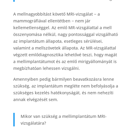
A mellnagyobbítást követő MRI-vizsgálat − a
mammográfiával ellentétben − nem jár
kellemetlenséggel. Az emlő MR-vizsgálattal a mell
összenyomása nélkül, nagy pontossággal vizsgálható
az implantátum állapota, esetleges sérülései,
valamint a mellszövetek állapota. Az MR-vizsgálattal
végzett emlődiagnosztika lehetővé teszi, hogy magát
a mellimplantátumot és az emlő mirigyállományát is
megbízhatóan lehessen vizsgálni.
Amennyiben pedig bármilyen beavatkozásra lenne
szükség, az implantátum megléte nem befolyásolja a
szükséges kezelés hatékonyságát, és nem nehezíti
annak elvégzését sem.
Mikor van szükség a mellimplantátum MRI-
vizsgálatára?