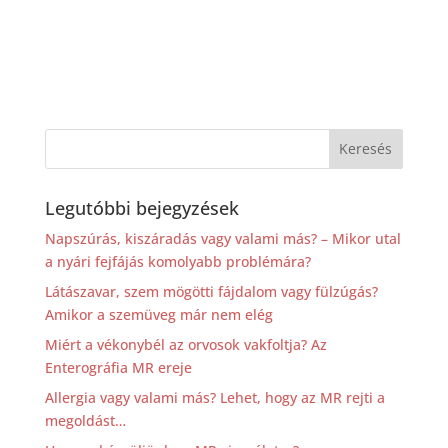
Legutóbbi bejegyzések
Napszúrás, kiszáradás vagy valami más? – Mikor utal
a nyári fejfájás komolyabb problémára?
Látászavar, szem mögötti fájdalom vagy fülzúgás?
Amikor a szemüveg már nem elég
Miért a vékonybél az orvosok vakfoltja? Az
Enterográfia MR ereje
Allergia vagy valami más? Lehet, hogy az MR rejti a
megoldást…