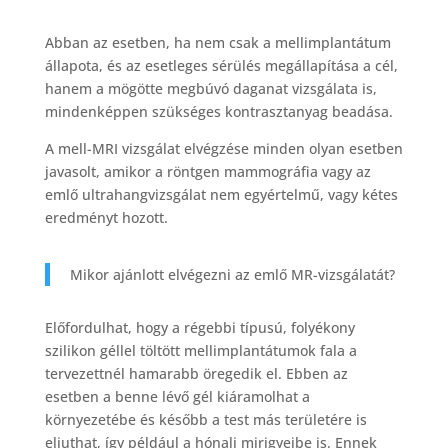
Abban az esetben, ha nem csak a mellimplantátum
állapota, és az esetleges sérülés megállapítása a cél,
hanem a mögötte megbúvó daganat vizsgálata is,
mindenképpen szükséges kontrasztanyag beadása.
A mell-MRI vizsgálat elvégzése minden olyan esetben
javasolt, amikor a röntgen mammográfia vagy az
emlő ultrahangvizsgálat nem egyértelmű, vagy kétes
eredményt hozott.
Mikor ajánlott elvégezni az emlő MR-vizsgálatát?
Előfordulhat, hogy a régebbi típusú, folyékony
szilikon géllel töltött mellimplantátumok fala a
tervezettnél hamarabb öregedik el. Ebben az
esetben a benne lévő gél kiáramolhat a
környezetébe és később a test más területére is
eljuthat, így például a hónalj mirigyeibe is. Ennek