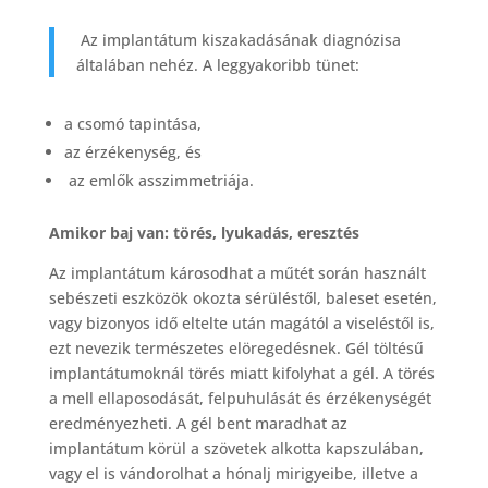
Az implantátum kiszakadásának diagnózisa
általában nehéz. A leggyakoribb tünet:
a csomó tapintása,
az érzékenység, és
az emlők asszimmetriája.
Amikor baj van: törés, lyukadás, eresztés
Az implantátum károsodhat a műtét során használt
sebészeti eszközök okozta sérüléstől, baleset esetén,
vagy bizonyos idő eltelte után magától a viseléstől is,
ezt nevezik természetes elöregedésnek. Gél töltésű
implantátumoknál törés miatt kifolyhat a gél. A törés
a mell ellaposodását, felpuhulását és érzékenységét
eredményezheti. A gél bent maradhat az
implantátum körül a szövetek alkotta kapszulában,
vagy el is vándorolhat a hónalj mirigyeibe, illetve a