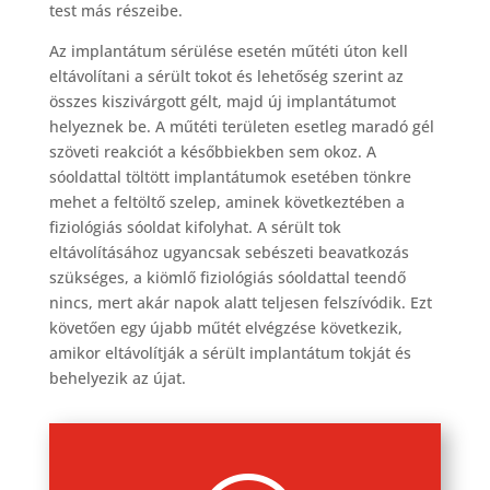
test más részeibe.
Az implantátum sérülése esetén műtéti úton kell
eltávolítani a sérült tokot és lehetőség szerint az
összes kiszivárgott gélt, majd új implantátumot
helyeznek be. A műtéti területen esetleg maradó gél
szöveti reakciót a későbbiekben sem okoz. A
sóoldattal töltött implantátumok esetében tönkre
mehet a feltöltő szelep, aminek következtében a
fiziológiás sóoldat kifolyhat. A sérült tok
eltávolításához ugyancsak sebészeti beavatkozás
szükséges, a kiömlő fiziológiás sóoldattal teendő
nincs, mert akár napok alatt teljesen felszívódik. Ezt
követően egy újabb műtét elvégzése következik,
amikor eltávolítják a sérült implantátum tokját és
behelyezik az újat.