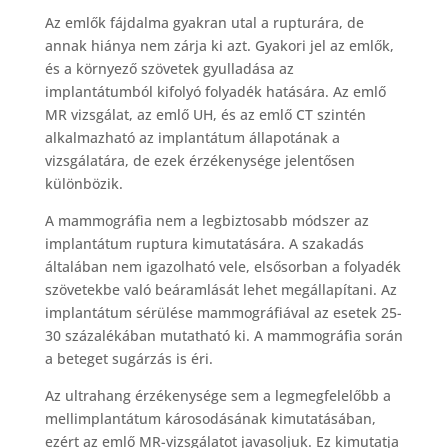
Az emlők fájdalma gyakran utal a rupturára, de
annak hiánya nem zárja ki azt. Gyakori jel az emlők,
és a környező szövetek gyulladása az
implantátumból kifolyó folyadék hatására. Az emlő
MR vizsgálat, az emlő UH, és az emlő CT szintén
alkalmazható az implantátum állapotának a
vizsgálatára, de ezek érzékenysége jelentősen
különbözik.
A mammográfia nem a legbiztosabb módszer az
implantátum ruptura kimutatására. A szakadás
általában nem igazolható vele, elsősorban a folyadék
szövetekbe való beáramlását lehet megállapítani. Az
implantátum sérülése mammográfiával az esetek 25-
30 százalékában mutatható ki. A mammográfia során
a beteget sugárzás is éri.
Az ultrahang érzékenysége sem a legmegfelelőbb a
mellimplantátum károsodásának kimutatásában,
ezért az emlő MR-vizsgálatot javasoljuk. Ez kimutatja