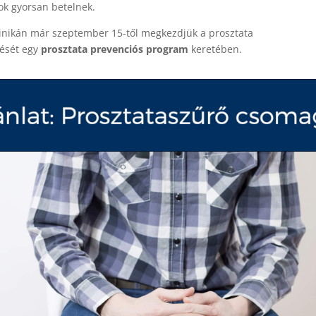
tok gyorsan betelnek.
inikán már szeptember 15-től megkezdjük a prosztata
rését egy
prosztata prevenciós program
keretében.