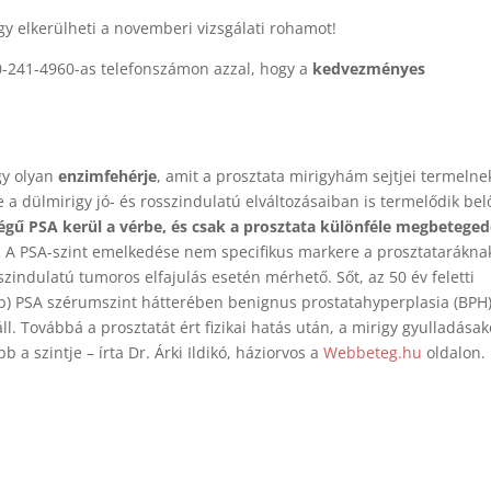
gy elkerülheti a novemberi vizsgálati rohamot!
0-241-4960-as telefonszámon azzal, hogy a
kedvezményes
egy olyan
enzimfehérje
, amit a prosztata mirigyhám sejtjei termelne
 a dülmirigy jó- és rosszindulatú elváltozásaiban is termelődik bel
égű PSA kerül a vérbe, és csak a prosztata különféle megbeteged
.
A PSA-szint emelkedése nem specifikus markere a prosztatarákna
ndulatú tumoros elfajulás esetén mérhető. Sőt, az 50 év feletti
bb) PSA szérumszint hátterében benignus prostatahyperplasia (BPH)
. Továbbá a prosztatát ért fizikai hatás után, a mirigy gyulladásak
a szintje – írta Dr. Árki Ildikó, háziorvos a
Webbeteg.hu
oldalon.