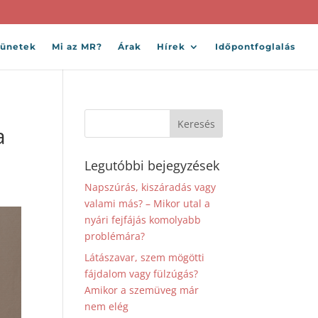
Tünetek
Mi az MR?
Árak
Hírek
Időpontfoglalás
a
Legutóbbi bejegyzések
Napszúrás, kiszáradás vagy
valami más? – Mikor utal a
nyári fejfájás komolyabb
problémára?
Látászavar, szem mögötti
fájdalom vagy fülzúgás?
Amikor a szemüveg már
nem elég