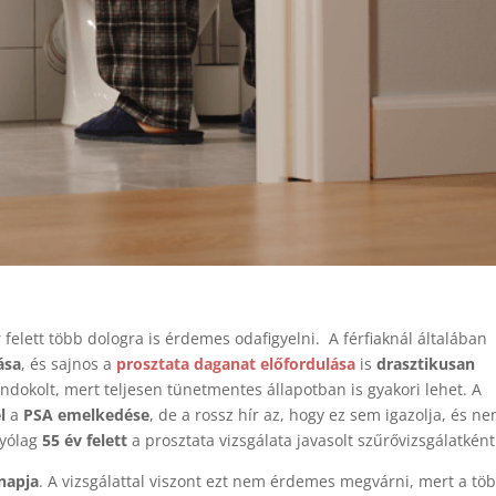
felett több dologra is érdemes odafigyelni. A férfiaknál általában
ása
, és sajnos a
prosztata daganat előfordulása
is
drasztikusan
 indokolt, mert teljesen tünetmentes állapotban is gyakori lehet. A
l
a
PSA emelkedése
, de a rossz hír az, hogy ez sem igazolja, és ne
lyólag
55 év felett
a prosztata vizsgálata javasolt szűrővizsgálatként
napja
. A vizsgálattal viszont ezt nem érdemes megvárni, mert a tö