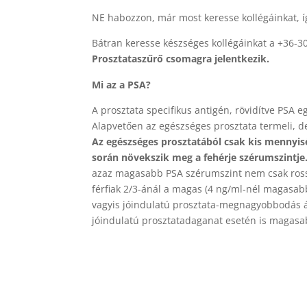
NE habozzon, már most keresse kollégáinkat, í
Bátran keresse készséges kollégáinkat a +36-3
Prosztataszűrő csomagra jelentkezik.
Mi az a PSA?
A prosztata specifikus antigén, rövidítve PSA 
Alapvetően az egészséges prosztata termeli, de
Az egészséges prosztatából csak kis mennyis
során növekszik meg a fehérje szérumszintje
azaz magasabb PSA szérumszint nem csak rosszi
férfiak 2/3-ánál a magas (4 ng/ml-nél magasa
vagyis jóindulatú prosztata-megnagyobbodás áll
jóindulatú prosztatadaganat esetén is magasabb 