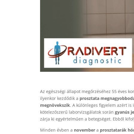
Az egészségi állapot megőrzéséhez 55 éves kor 
ilyenkor kezdődik a
prosztata megnagyobbod
megnövekszik
. A különleges figyelem azért is
kötelezőszerű laborvizsgálatok során
gyanús je
zárja ki egyértelműen a betegséget. Ebből kifo
Minden évben a
november
a
prosztatarák hó