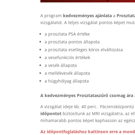
A program
kedvezményes ajánlata
a
Proszta
vizsgálatot. A teljes vizsgálat pontos képet mut
a prosztata PSA értéke
a prosztata pontos állapota
a prosztata esetleges kóros elváltozása
a vesefunkciós értékek
a vesék állapota
a mellékvesék állapota
a húgyhólyag állapota
A kedvezményes
Prosztataszűrő csomag ára 
A vizsgálat ideje kb. 40 perc. Páciensközpon
időpontot
biztosítunk az MRI vizsgálatra, az el
mihamarabb pontos képet kaphasson az egészs
Az időpontfoglaláshoz kattinson erre a mond