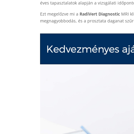
éves tapasztalatok alapján a vizsgálati időpon
Ezt megelőzve mi a
RadiVert Diagnostic
MRI kl
megnagyobbodás, és a prosztata daganat szű