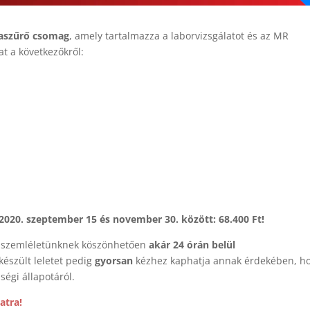
taszűrő csomag
, amely tartalmazza a laborvizsgálatot és az MR
at a következőkről:
2020. szeptember 15 és november 30. között: 68.400 Ft!
tú szemléletünknek köszönhetően
akár 24 órán belül
készült leletet pedig
gyorsan
kézhez kaphatja annak érdekében, h
égi állapotáról.
atra!