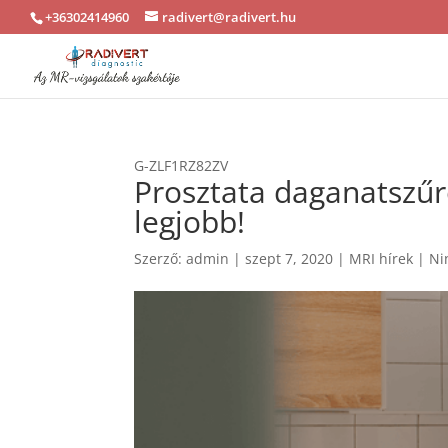
+36302414960
radivert@radivert.hu
G-ZLF1RZ82ZV
Prosztata daganatszűr
legjobb!
Szerző:
admin
|
szept 7, 2020
|
MRI hírek
|
Ni