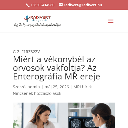
+36302414960
radivert@radivert.hu
G-ZLF1RZ82ZV
Miért a vékonybél az
orvosok vakfoltja? Az
Enterográfia MR ereje
Szerző:
admin
|
máj 25, 2026
|
MRI hírek
|
Nincsenek hozzászólások