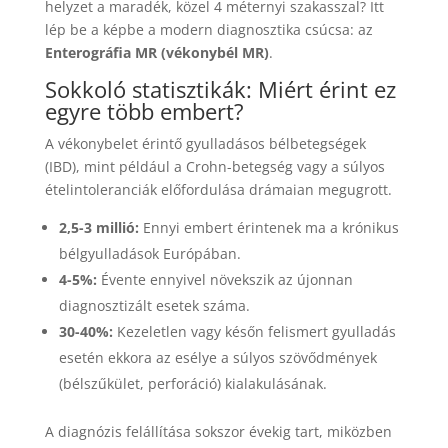
helyzet a maradék, közel 4 méternyi szakasszal? Itt
lép be a képbe a modern diagnosztika csúcsa: az
Enterográfia MR (vékonybél MR)
.
Sokkoló statisztikák: Miért érint ez
egyre több embert?
A vékonybelet érintő gyulladásos bélbetegségek
(IBD), mint például a Crohn-betegség vagy a súlyos
ételintoleranciák előfordulása drámaian megugrott.
2,5-3 millió:
Ennyi embert érintenek ma a krónikus
bélgyulladások Európában.
4-5%:
Évente ennyivel növekszik az újonnan
diagnosztizált esetek száma.
30-40%:
Kezeletlen vagy későn felismert gyulladás
esetén ekkora az esélye a súlyos szövődmények
(bélszűkület, perforáció) kialakulásának.
A diagnózis felállítása sokszor évekig tart, miközben