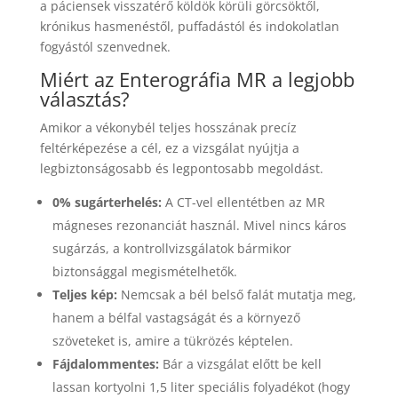
a páciensek visszatérő köldök körüli görcsöktől,
krónikus hasmenéstől, puffadástól és indokolatlan
fogyástól szenvednek.
Miért az Enterográfia MR a legjobb
választás?
Amikor a vékonybél teljes hosszának precíz
feltérképezése a cél, ez a vizsgálat nyújtja a
legbiztonságosabb és legpontosabb megoldást.
0% sugárterhelés:
A CT-vel ellentétben az MR
mágneses rezonanciát használ. Mivel nincs káros
sugárzás, a kontrollvizsgálatok bármikor
biztonsággal megismételhetők.
Teljes kép:
Nemcsak a bél belső falát mutatja meg,
hanem a bélfal vastagságát és a környező
szöveteket is, amire a tükrözés képtelen.
Fájdalommentes:
Bár a vizsgálat előtt be kell
lassan kortyolni 1,5 liter speciális folyadékot (hogy