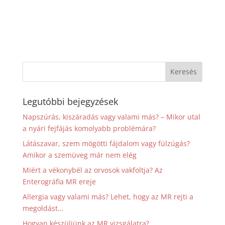
Legutóbbi bejegyzések
Napszúrás, kiszáradás vagy valami más? – Mikor utal
a nyári fejfájás komolyabb problémára?
Látászavar, szem mögötti fájdalom vagy fülzúgás?
Amikor a szemüveg már nem elég
Miért a vékonybél az orvosok vakfoltja? Az
Enterográfia MR ereje
Allergia vagy valami más? Lehet, hogy az MR rejti a
megoldást…
Hogyan készüljünk az MR vizsgálatra?