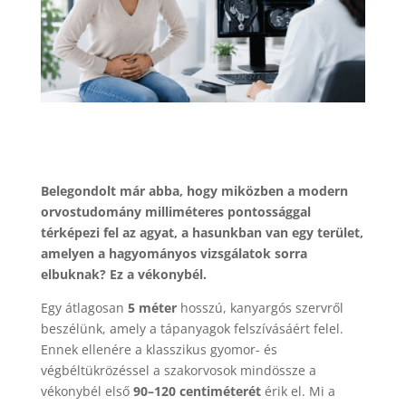
Belegondolt már abba, hogy miközben a modern
orvostudomány milliméteres pontossággal
térképezi fel az agyat, a hasunkban van egy terület,
amelyen a hagyományos vizsgálatok sorra
elbuknak? Ez a vékonybél.
Egy átlagosan
5 méter
hosszú, kanyargós szervről
beszélünk, amely a tápanyagok felszívásáért felel.
Ennek ellenére a klasszikus gyomor- és
végbéltükrözéssel a szakorvosok mindössze a
vékonybél első
90–120 centiméterét
érik el. Mi a