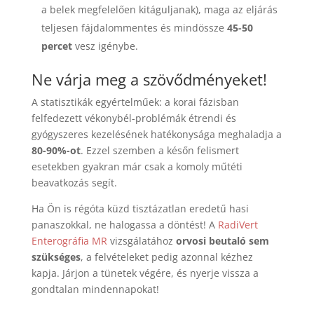
a belek megfelelően kitáguljanak), maga az eljárás
teljesen fájdalommentes és mindössze
45-50
percet
vesz igénybe.
Ne várja meg a szövődményeket!
A statisztikák egyértelműek: a korai fázisban
felfedezett vékonybél-problémák étrendi és
gyógyszeres kezelésének hatékonysága meghaladja a
80-90%-ot
. Ezzel szemben a későn felismert
esetekben gyakran már csak a komoly műtéti
beavatkozás segít.
Ha Ön is régóta küzd tisztázatlan eredetű hasi
panaszokkal, ne halogassa a döntést! A
RadiVert
Enterográfia MR
vizsgálatához
orvosi beutaló sem
szükséges
, a felvételeket pedig azonnal kézhez
kapja. Járjon a tünetek végére, és nyerje vissza a
gondtalan mindennapokat!