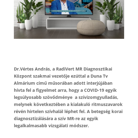
Dr.Vértes András, a RadiVert MR Diagnosztikai
Központ szakmai vezetője ezúttal a Duna Tv
Almárium című műsorában adott interjújában
hívta fel a figyelmet arra, hogy a COVID-19 egyik
legsúlyosabb szövődménye a szívizomgyulladás,
melynek következtében a kialakuló ritmuszavarok
révén hirtelen szívhalál léphet fel. A
betegség korai
diagnosztizálására a szív MR-re az egyik
legalkalmasabb vizsgálati módszer.