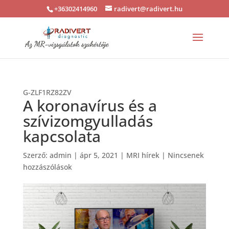
+36302414960
radivert@radivert.hu
G-ZLF1RZ82ZV
A koronavírus és a
szívizomgyulladás
kapcsolata
Szerző:
admin
|
ápr 5, 2021
|
MRI hírek
|
Nincsenek
hozzászólások