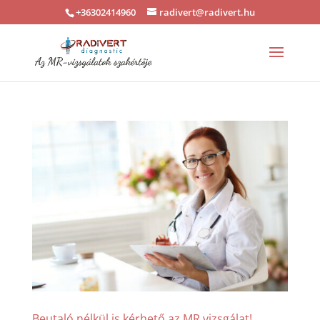
+36302414960
radivert@radivert.hu
Beutaló nélkül is kérhető az MR vizsgálat!