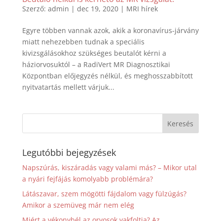
Szerző:
admin
|
dec 19, 2020
|
MRI hírek
Egyre többen vannak azok, akik a koronavírus-járvány
miatt nehezebben tudnak a speciális
kivizsgálásokhoz szükséges beutalót kérni a
háziorvosuktól – a RadiVert MR Diagnosztikai
Központban előjegyzés nélkül, és meghosszabbított
nyitvatartás mellett várjuk...
Legutóbbi bejegyzések
Napszúrás, kiszáradás vagy valami más? – Mikor utal
a nyári fejfájás komolyabb problémára?
Látászavar, szem mögötti fájdalom vagy fülzúgás?
Amikor a szemüveg már nem elég
Miért a vékonybél az orvosok vakfoltja? Az