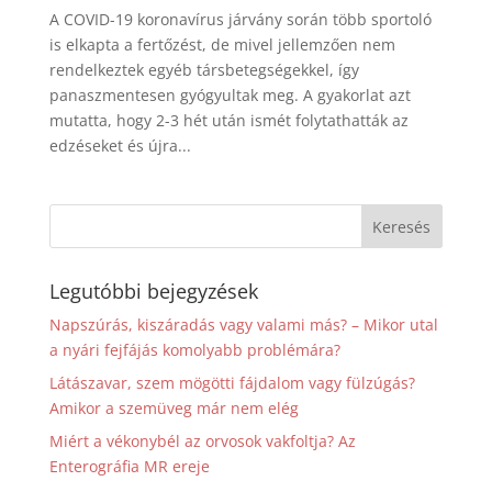
A COVID-19 koronavírus járvány során több sportoló
is elkapta a fertőzést, de mivel jellemzően nem
rendelkeztek egyéb társbetegségekkel, így
panaszmentesen gyógyultak meg. A gyakorlat azt
mutatta, hogy 2-3 hét után ismét folytathatták az
edzéseket és újra...
Legutóbbi bejegyzések
Napszúrás, kiszáradás vagy valami más? – Mikor utal
a nyári fejfájás komolyabb problémára?
Látászavar, szem mögötti fájdalom vagy fülzúgás?
Amikor a szemüveg már nem elég
Miért a vékonybél az orvosok vakfoltja? Az
Enterográfia MR ereje