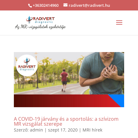
+36302414960
radivert@radivert.hu
A COVID-19 járvány és a sportolás: a szívizom
MR vizsgálat szerepe
Szerző:
admin
|
szept 17, 2020
|
MRI hírek